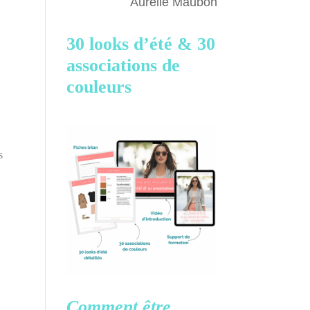
Aurélie Maubon
30 looks d’été &
30
associations de
couleurs
s
Comment être