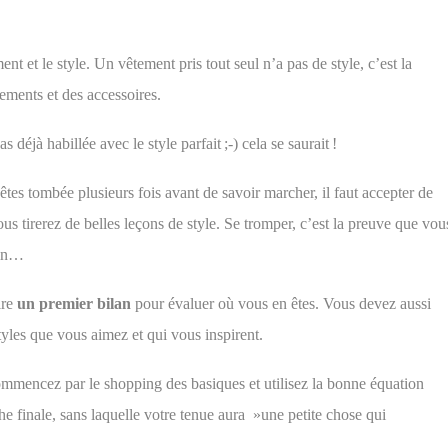
ment et le style. Un vêtement pris tout seul n’a
pas de style, c’est la
tements et des accessoires.
pas déjà habillée
avec le style parfait ;-)
cela se
saurait !
 êtes tombée
plusieurs fois avant de savoir marcher, il faut accepter de
vous tirerez de belles leçons de style. Se tromper, c’est la preuve que vou
min…
ire
un premier bilan
pour évaluer où vous en êtes. Vous devez aussi
 styles que vous aimez et qui vous inspirent.
ommencez par le shopping des basiques et utilisez la bonne équation
he finale, sans laquelle votre tenue aura »une
petite
chose qui