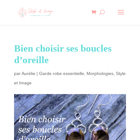
Bien choisir ses boucles
d’oreille
par
Aurélie
|
Garde robe essentielle
,
Morphologies
,
Style
et Image