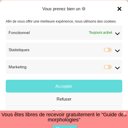
Vous prenez bien un 🍪
C.G.V. et Mentions Légales
Politique de confidentialité
Afin de vous offrir une meilleure expérience, nous utilisons des cookies.
Fonctionnel
Toujours activé
Statistiques
Statist
Marketing
Market
Accepter
Refuser
© Style et Image
Préférences
X
Vous êtes libres de recevoir gratuitement le "Guide des
morphologies"
Politique de cookies
Politique de confidentialité