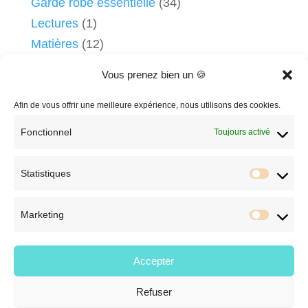
Garde robe essentielle
(34)
Lectures
(1)
Matières
(12)
Mieux communiquer grâce à votre style
(5)
Vous prenez bien un 🍪
Morphologies
(16)
Shopping
(10)
Afin de vous offrir une meilleure expérience, nous utilisons des cookies.
Style
(44)
Fonctionnel
Toujours activé
Style et Image
(145)
Trier vêtements et accessoires
(1)
Statistiques
Statist
Marketing
C.G.V. et Mentions Légales
Market
Politique de confidentialité
Facebook
Accepter
Instagram
Refuser