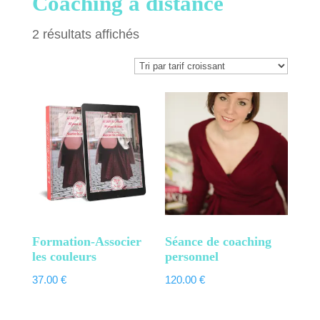
Coaching à distance
Trié
2 résultats affichés
par
prix
croissant
Formation-Associer
Séance de coaching
les couleurs
personnel
37.00
€
120.00
€