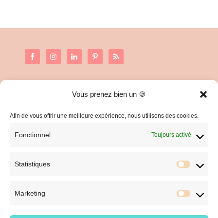
Vous prenez bien un 🍪
C.G.V. et Mentions Légales
Politique de confidentialité
Afin de vous offrir une meilleure expérience, nous utilisons des cookies.
Fonctionnel
Toujours activé
Statistiques
Statist
Marketing
Market