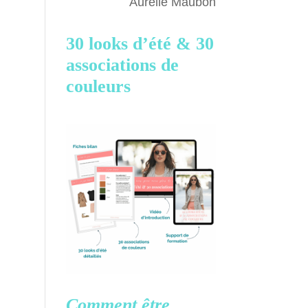
Aurélie Maubon
30 looks d’été &
30
associations de
couleurs
Comment être