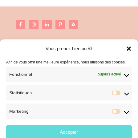
Vous prenez bien un 🍪
C.G.V. et Mentions Légales
Politique de confidentialité
Afin de vous offrir une meilleure expérience, nous utilisons des cookies.
Fonctionnel
Toujours activé
Statistiques
Statist
Marketing
Market
Accepter