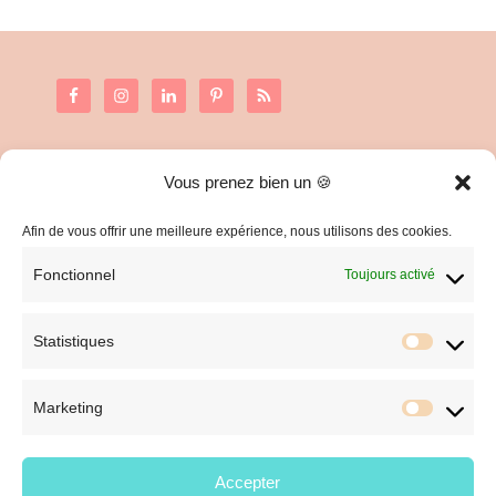
Vous prenez bien un 🍪
C.G.V. et Mentions Légales
Politique de confidentialité
Afin de vous offrir une meilleure expérience, nous utilisons des cookies.
Fonctionnel
Toujours activé
Statistiques
Statist
Marketing
Market
Accepter