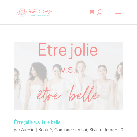
Être jolie v.s. être belle
par
Aurélie
|
Beauté
,
Confiance en soi
,
Style et Image
|
0