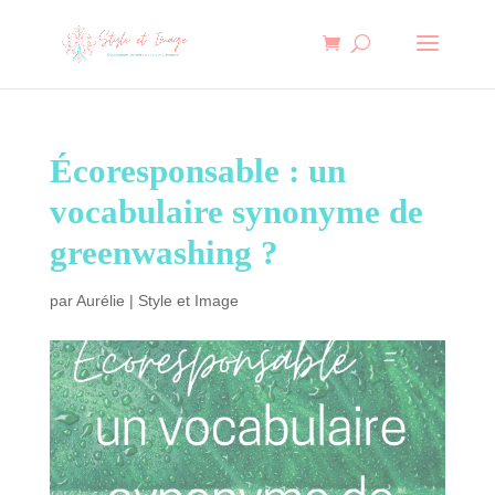
Écoresponsable : un
vocabulaire synonyme de
greenwashing ?
par
Aurélie
|
Style et Image