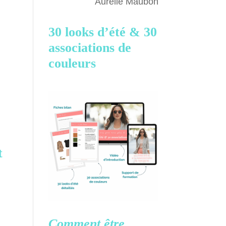
Aurélie Maubon
30 looks d’été &
30
associations de
couleurs
t
Comment être