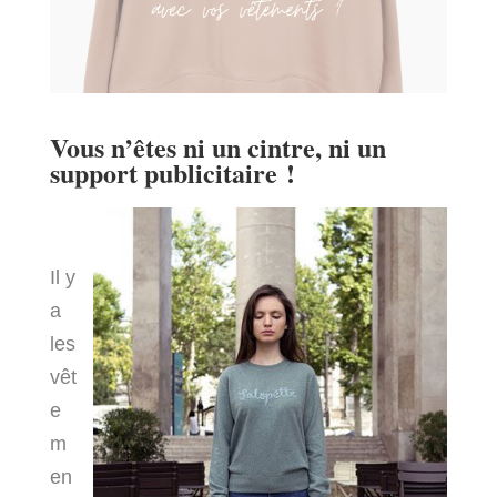
Vous n’êtes ni un cintre, ni un
support publicitaire !
Il y
a
les
vêt
e
m
en