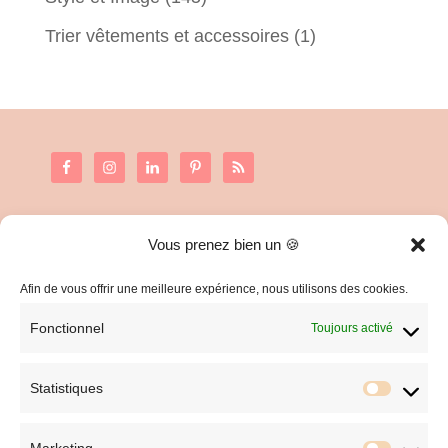
Trier vêtements et accessoires
(1)
Vous prenez bien un 🍪
C.G.V. et Mentions Légales
Politique de confidentialité
Afin de vous offrir une meilleure expérience, nous utilisons des cookies.
Fonctionnel
Toujours activé
Statistiques
Statist