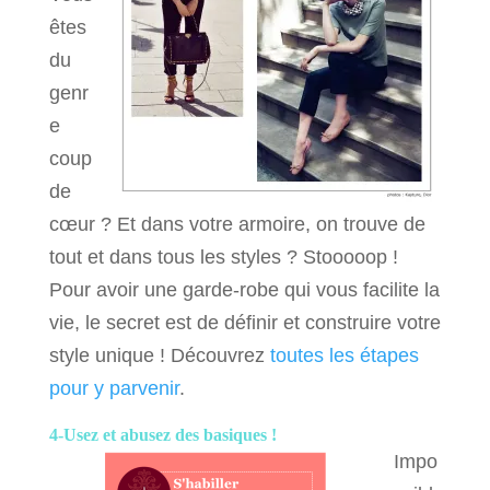
êtes
du
genr
e
coup
de
cœur ? Et dans votre armoire, on trouve de
tout et dans tous les styles ? Stooooop !
Pour avoir une garde-robe qui vous facilite la
vie, le secret est de définir et construire votre
style unique ! Découvrez
toutes les étapes
pour y parvenir
.
4-Usez et abusez des basiques !
Impo