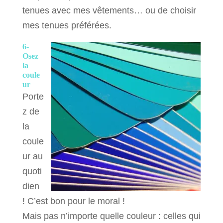
tenues avec mes vêtements… ou de choisir
mes tenues préférées.
6-
Osez
la
coule
ur
Porte
z de
la
coule
ur au
quoti
dien
! C’est bon pour le moral !
Mais pas n’importe quelle couleur : celles qui