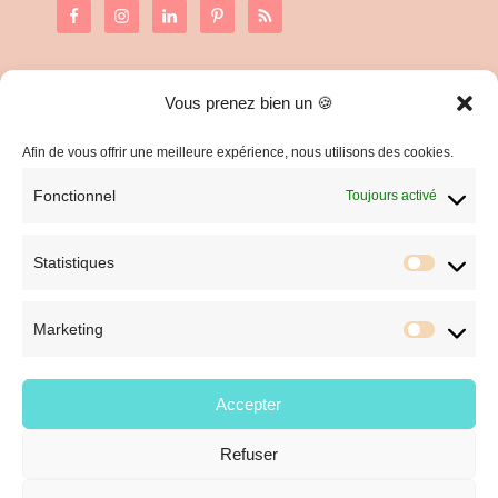
Vous prenez bien un 🍪
C.G.V. et Mentions Légales
Politique de confidentialité
Afin de vous offrir une meilleure expérience, nous utilisons des cookies.
Fonctionnel
Toujours activé
Statistiques
Statist
Marketing
Market
Accepter
Refuser
© Style et Image