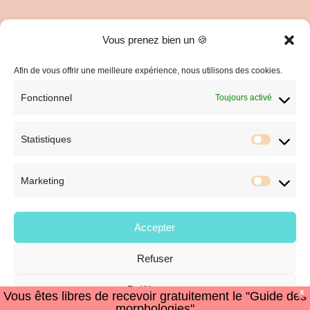
Vous prenez bien un 🍪
C.G.V. et Mentions Légales
Politique de confidentialité
Afin de vous offrir une meilleure expérience, nous utilisons des cookies.
Fonctionnel
Toujours activé
Statistiques
Statist
Marketing
Market
Accepter
Refuser
© Style et Image
Préférences
X
Vous êtes libres de recevoir gratuitement le "Guide des
morphologies"