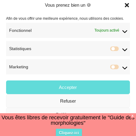
Vous prenez bien un 🍪
C.G.V. et Mentions Légales
Politique de confidentialité
Afin de vous offrir une meilleure expérience, nous utilisons des cookies.
Fonctionnel
Toujours activé
Statistiques
Statist
Marketing
Market
Accepter
Refuser
© Style et Image
Préférences
X
Vous êtes libres de recevoir gratuitement le "Guide des
morphologies"
Politique de cookies
Politique de confidentialité
Cliquez-ici