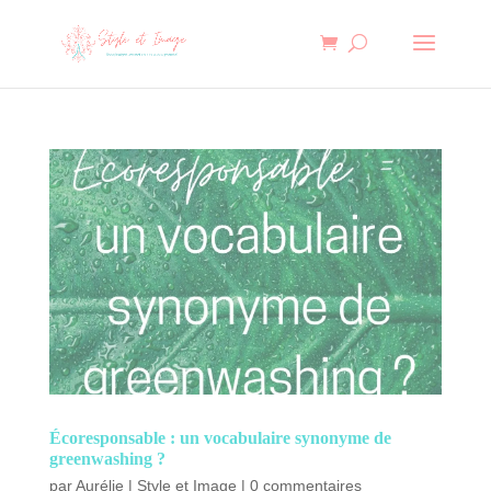
Écoresponsable : un vocabulaire synonyme de
greenwashing ?
par
Aurélie
|
Style et Image
|
0 commentaires