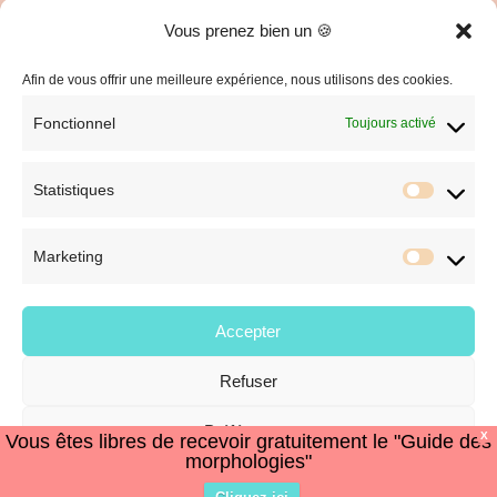
Vous prenez bien un 🍪
C.G.V. et Mentions Légales
Politique de confidentialité
Afin de vous offrir une meilleure expérience, nous utilisons des cookies.
Fonctionnel
Toujours activé
Statistiques
Statist
Marketing
Market
Accepter
Refuser
© Style et Image
Préférences
X
Vous êtes libres de recevoir gratuitement le "Guide des
morphologies"
Politique de cookies
Politique de confidentialité