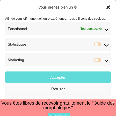
Vous prenez bien un 🍪
C.G.V. et Mentions Légales
Politique de confidentialité
Afin de vous offrir une meilleure expérience, nous utilisons des cookies.
Fonctionnel
Toujours activé
Statistiques
Statist
Marketing
Market
Accepter
Refuser
© Style et Image
Préférences
X
Vous êtes libres de recevoir gratuitement le "Guide des
morphologies"
Politique de cookies
Politique de confidentialité