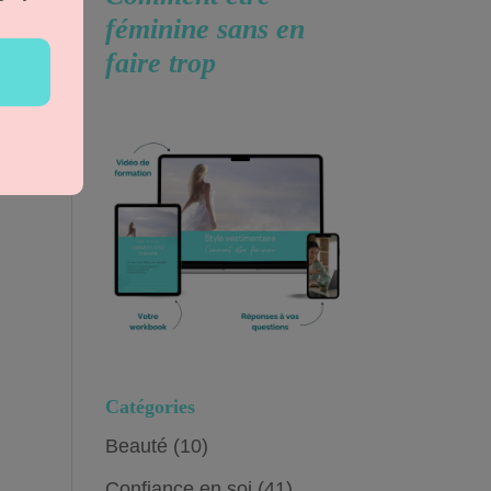
féminine
sans en
faire trop
Catégories
Beauté
(10)
Confiance en soi
(41)