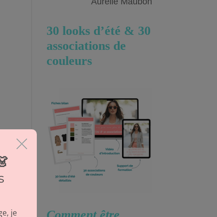
Aurélie Maubon
30 looks d’été &
30
associations de
couleurs
Comment être