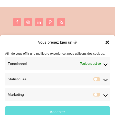
Vous prenez bien un 🍪
C.G.V. et Mentions Légales
Politique de confidentialité
Afin de vous offrir une meilleure expérience, nous utilisons des cookies.
Fonctionnel
Toujours activé
Statistiques
Statist
Marketing
Market
Accepter