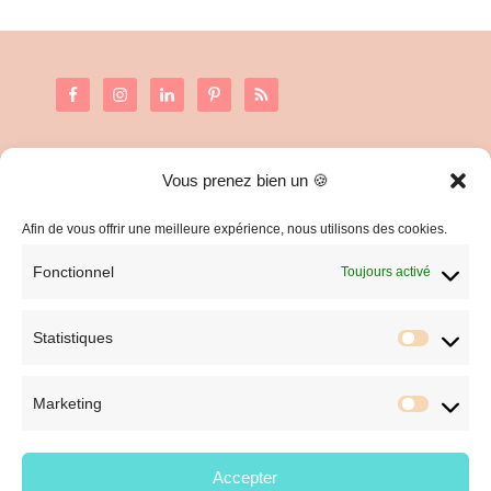
Vous prenez bien un 🍪
C.G.V. et Mentions Légales
Politique de confidentialité
Afin de vous offrir une meilleure expérience, nous utilisons des cookies.
Fonctionnel
Toujours activé
Statistiques
Statist
Marketing
Market
Accepter