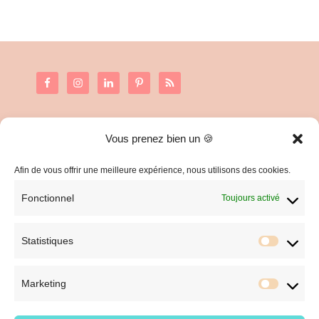
Vous prenez bien un 🍪
C.G.V. et Mentions Légales
Politique de confidentialité
Afin de vous offrir une meilleure expérience, nous utilisons des cookies.
Fonctionnel
Toujours activé
Statistiques
Statist
Marketing
Market