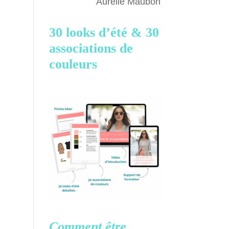
Aurélie Maubon
30 looks d’été &
30
associations de
couleurs
Comment être