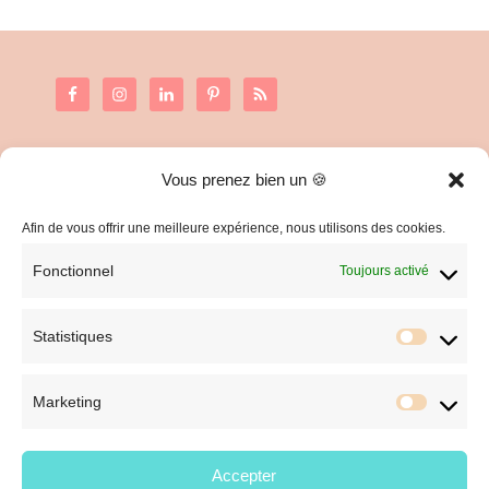
Vous prenez bien un 🍪
C.G.V. et Mentions Légales
Politique de confidentialité
Afin de vous offrir une meilleure expérience, nous utilisons des cookies.
Fonctionnel
Toujours activé
Statistiques
Statist
Marketing
Market
Accepter