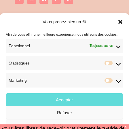
Vous prenez bien un 🍪
C.G.V. et Mentions Légales
Politique de confidentialité
Afin de vous offrir une meilleure expérience, nous utilisons des cookies.
Fonctionnel
Toujours activé
Statistiques
Statist
Marketing
Market
Accepter
Refuser
© Style et Image
Préférences
X
Vous êtes libres de recevoir gratuitement le "Guide des